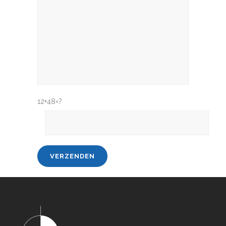
12+48=?