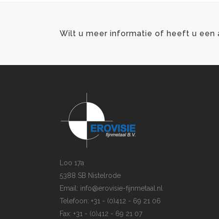
Wilt u meer informatie of heeft u ee
Loo 17a
5388 SB Nistelrode
Email: info@erovisie-fijnmetaal.nl
Telefoon: +31 - (0)412 - 69 21 06
Fax: +31 - (0)412 - 69 21 07